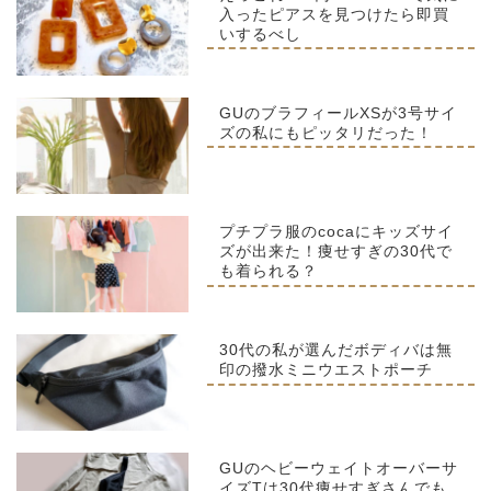
入ったピアスを見つけたら即買
いするべし
GUのブラフィールXSが3号サイ
ズの私にもピッタリだった！
プチプラ服のcocaにキッズサイ
ズが出来た！痩せすぎの30代で
も着られる？
30代の私が選んだボディバは無
印の撥水ミニウエストポーチ
GUのヘビーウェイトオーバーサ
イズTは30代痩せすぎさんでも