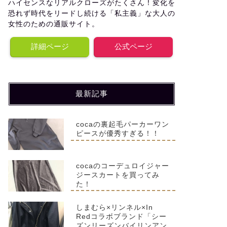
ハイセンスなリアルクローズがたくさん！変化を
恐れず時代をリードし続ける「私主義」な大人の
女性のための通販サイト。
詳細ページ
公式ページ
最新記事
cocaの裏起毛パーカーワン
ピースが優秀すぎる！！
cocaのコーデュロイジャー
ジースカートを買ってみ
た！
しまむら×リンネル×In
Redコラボブランド「シー
ズンリーズンバイリンアン