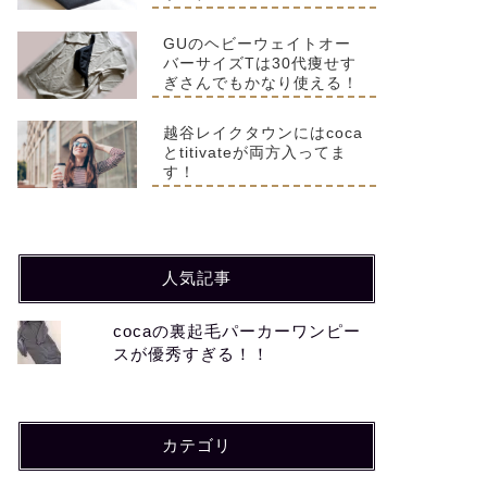
GUのヘビーウェイトオー
バーサイズTは30代痩せす
ぎさんでもかなり使える！
越谷レイクタウンにはcoca
とtitivateが両方入ってま
す！
人気記事
cocaの裏起毛パーカーワンピー
スが優秀すぎる！！
カテゴリ