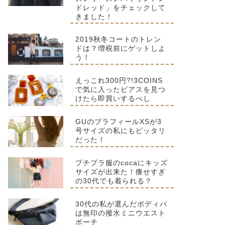
ドレッド」をチェックして
きました！
2019秋冬コートのトレン
ドは？増税前にゲットしよ
う！
えっこれ300円?!3COINS
で気に入ったピアスを見つ
けたら即買いするべし
GUのブラフィールXSが3
号サイズの私にもピッタリ
だった！
プチプラ服のcocaにキッズ
サイズが出来た！痩せすぎ
の30代でも着られる？
30代の私が選んだボディバ
は無印の撥水ミニウエスト
ポーチ