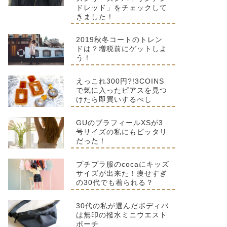
ドレッド」をチェックして
きました！
2019秋冬コートのトレン
ドは？増税前にゲットしよ
う！
えっこれ300円?!3COINS
で気に入ったピアスを見つ
けたら即買いするべし
GUのブラフィールXSが3
号サイズの私にもピッタリ
だった！
プチプラ服のcocaにキッズ
サイズが出来た！痩せすぎ
の30代でも着られる？
30代の私が選んだボディバ
は無印の撥水ミニウエスト
ポーチ