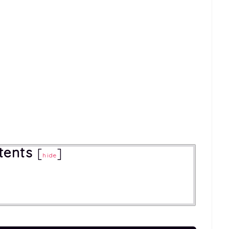
tents
[
]
hide