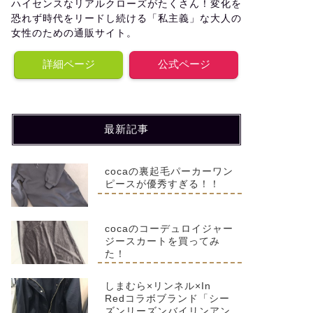
ハイセンスなリアルクローズがたくさん！変化を
恐れず時代をリードし続ける「私主義」な大人の
女性のための通販サイト。
詳細ページ
公式ページ
最新記事
cocaの裏起毛パーカーワン
ピースが優秀すぎる！！
cocaのコーデュロイジャー
ジースカートを買ってみ
た！
しまむら×リンネル×In
Redコラボブランド「シー
ズンリーズンバイリンアン