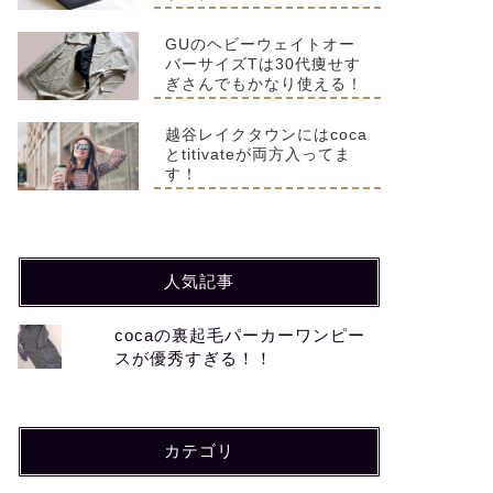
GUのヘビーウェイトオー
バーサイズTは30代痩せす
ぎさんでもかなり使える！
越谷レイクタウンにはcoca
とtitivateが両方入ってま
す！
人気記事
cocaの裏起毛パーカーワンピー
スが優秀すぎる！！
カテゴリ