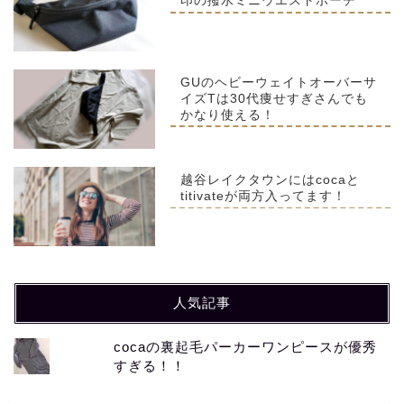
印の撥水ミニウエストポーチ
GUのヘビーウェイトオーバーサ
イズTは30代痩せすぎさんでも
かなり使える！
越谷レイクタウンにはcocaと
titivateが両方入ってます！
人気記事
cocaの裏起毛パーカーワンピースが優秀
すぎる！！