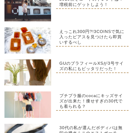
増税前にゲットしよう！
えっこれ300円?!3COINSで気に
入ったピアスを見つけたら即買
いするべし
GUのブラフィールXSが3号サイ
ズの私にもピッタリだった！
プチプラ服のcocaにキッズサイ
ズが出来た！痩せすぎの30代で
も着られる？
30代の私が選んだボディバは無