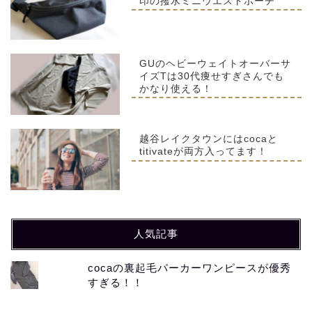
印の撥水ミニウエストポーチ
GUのヘビーウェイトオーバーサ
イズTは30代痩せすぎさんでも
かなり使える！
越谷レイクタウンにはcocaと
titivateが両方入ってます！
人気記事
cocaの裏起毛パーカーワンピースが優秀
すぎる！！