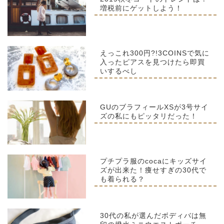
増税前にゲットしよう！
えっこれ300円?!3COINSで気に
入ったピアスを見つけたら即買
いするべし
GUのブラフィールXSが3号サイ
ズの私にもピッタリだった！
プチプラ服のcocaにキッズサイ
ズが出来た！痩せすぎの30代で
も着られる？
30代の私が選んだボディバは無