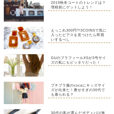
2019秋冬コートのトレンドは？
増税前にゲットしよう！
えっこれ300円?!3COINSで気に
入ったピアスを見つけたら即買
いするべし
GUのブラフィールXSが3号サイ
ズの私にもピッタリだった！
プチプラ服のcocaにキッズサイ
ズが出来た！痩せすぎの30代で
も着られる？
30代の私が選んだボディバは無