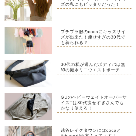
ズの私にもピッタリだった！
プチプラ服のcocaにキッズサイ
ズが出来た！痩せすぎの30代で
も着られる？
30代の私が選んだボディバは無
印の撥水ミニウエストポーチ
GUのヘビーウェイトオーバーサ
イズTは30代痩せすぎさんでも
かなり使える！
越谷レイクタウンにはcocaと
titivateが両方入ってます！