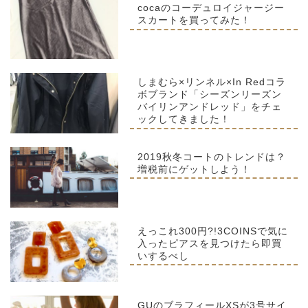
cocaのコーデュロイジャージー
スカートを買ってみた！
しまむら×リンネル×In Redコラ
ボブランド「シーズンリーズン
バイリンアンドレッド」をチェ
ックしてきました！
2019秋冬コートのトレンドは？
増税前にゲットしよう！
えっこれ300円?!3COINSで気に
入ったピアスを見つけたら即買
いするべし
GUのブラフィールXSが3号サイ