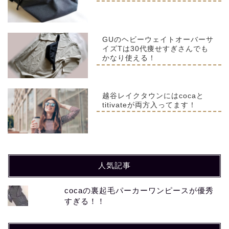
GUのヘビーウェイトオーバーサ
イズTは30代痩せすぎさんでも
かなり使える！
越谷レイクタウンにはcocaと
titivateが両方入ってます！
人気記事
cocaの裏起毛パーカーワンピースが優秀
すぎる！！