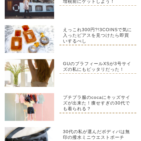
増税前にゲットしよう！
えっこれ300円?!3COINSで気に
入ったピアスを見つけたら即買
いするべし
GUのブラフィールXSが3号サイ
ズの私にもピッタリだった！
プチプラ服のcocaにキッズサイ
ズが出来た！痩せすぎの30代で
も着られる？
30代の私が選んだボディバは無
印の撥水ミニウエストポーチ