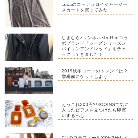
cocaのコーデュロイジャージー
スカートを買ってみた！
しまむら×リンネル×In Redコラ
ボブランド「シーズンリーズン
バイリンアンドレッド」をチェ
ックしてきました！
2019秋冬コートのトレンドは？
増税前にゲットしよう！
えっこれ300円?!3COINSで気に
入ったピアスを見つけたら即買
いするべし
GUのブラフィールXSが3号サイ