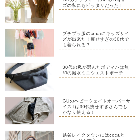
ズの私にもピッタリだった！
プチプラ服のcocaにキッズサイ
ズが出来た！痩せすぎの30代で
も着られる？
30代の私が選んだボディバは無
印の撥水ミニウエストポーチ
GUのヘビーウェイトオーバーサ
イズTは30代痩せすぎさんでも
かなり使える！
越谷レイクタウンにはcocaと