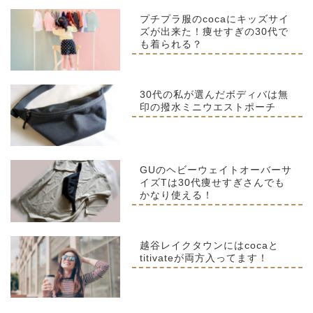
プチプラ服のcocaにキッズサイ
ズが出来た！痩せすぎの30代で
も着られる？
30代の私が選んだボディバは無
印の撥水ミニウエストポーチ
GUのヘビーウェイトオーバーサ
イズTは30代痩せすぎさんでも
かなり使える！
越谷レイクタウンにはcocaと
titivateが両方入ってます！