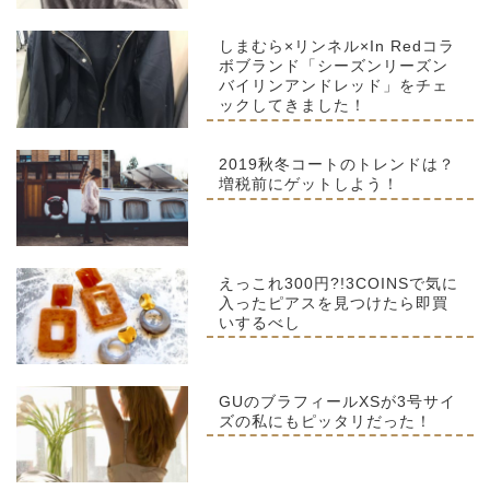
しまむら×リンネル×In Redコラ
ボブランド「シーズンリーズン
バイリンアンドレッド」をチェ
ックしてきました！
2019秋冬コートのトレンドは？
増税前にゲットしよう！
えっこれ300円?!3COINSで気に
入ったピアスを見つけたら即買
いするべし
GUのブラフィールXSが3号サイ
ズの私にもピッタリだった！