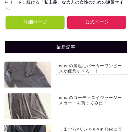
をリードし続ける「私主義」な大人の女性のための通販サイ
ト。
詳細ページ
公式ページ
最新記事
cocaの裏起毛パーカーワンピー
スが優秀すぎる！！
cocaのコーデュロイジャージー
スカートを買ってみた！
しまむら×リンネル×In Redコラ