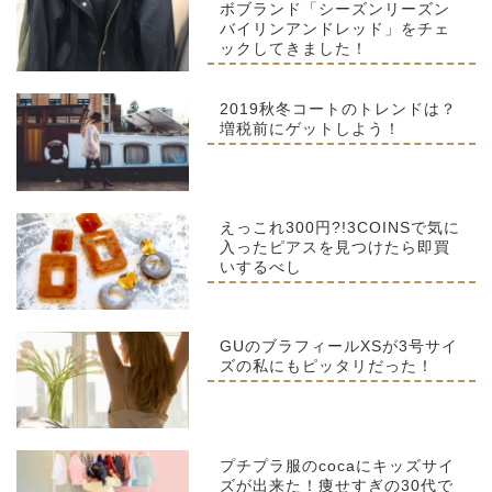
ボブランド「シーズンリーズン
バイリンアンドレッド」をチェ
ックしてきました！
2019秋冬コートのトレンドは？
増税前にゲットしよう！
えっこれ300円?!3COINSで気に
入ったピアスを見つけたら即買
いするべし
GUのブラフィールXSが3号サイ
ズの私にもピッタリだった！
プチプラ服のcocaにキッズサイ
ズが出来た！痩せすぎの30代で