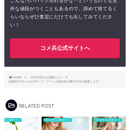
こんな汚いバッグ売れるかな‥というものでも意
外な値段がつくこともあるので、諦めて捨てるく
らいならぜひ査定にだけでも出してみてくださ
い！
コメ兵公式サイトへ
HOME
30代女性のお洒落のコツ
結婚式のボレロはダサい？！アパレル販売員が解決方法を提案します！
RELATED POST
代女性のお洒落のコツ
30代女性のお洒落のコツ
30代女性のお洒落のコツ