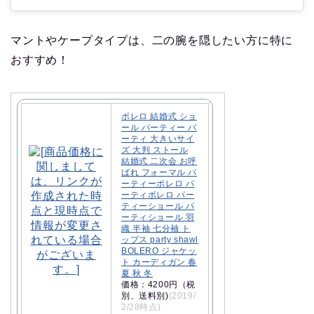
マントやケープタイプは、二の腕を隠したい方に特に
おすすめ！
ボレロ 結婚式 ショ
ール パーティー パ
ーティ 大きいサイ
ズ 大判 ストール
結婚式 二次会 お呼
ばれ フォーマル パ
ーティーボレロ パ
ーティボレロ パー
ティーショール パ
ーティショール 羽
織 半袖 七分袖 ト
ップス party shawl
BOLERO ジャケッ
ト カーディガン 春
夏 秋 冬
価格：4200円（税
別、送料別)
(2019/
2/28時点)