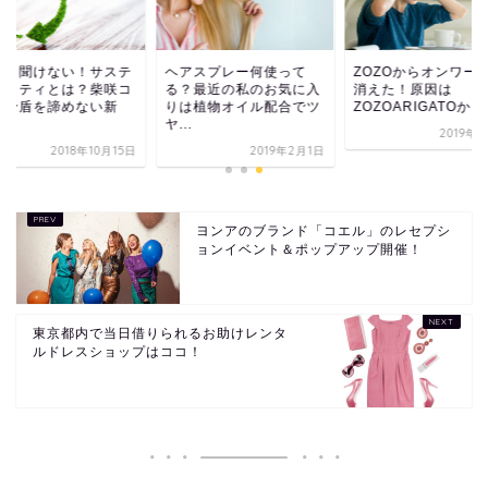
さら聞けない！サステ
ヘアスプレー何使って
ZOZOからオンワー
ビリティとは？柴咲コ
る？最近の私のお気に入
消えた！原因は
の矛盾を諦めない新
りは植物オイル配合でツ
ZOZOARIGATOか
.
ヤ...
2019年
2018年10月15日
2019年2月1日
ヨンアのブランド「コエル」のレセプシ
ョンイベント＆ポップアップ開催！
東京都内で当日借りられるお助けレンタ
ルドレスショップはココ！