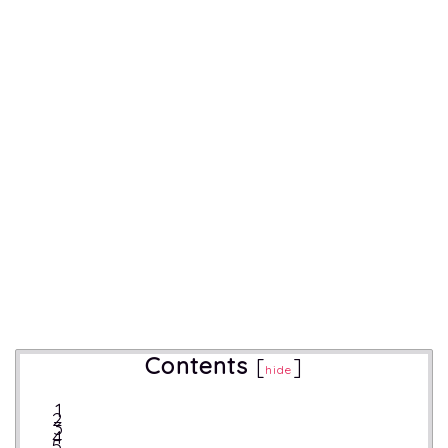
Contents
[
]
hide