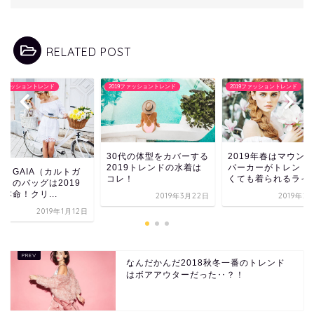
RELATED POST
19ファッショントレンド
2019ファッショントレンド
2019ファッショントレンド
0代の体型をカバーする
2019年春はマウンテン
019トレンドの水着は
パーカーがトレンド！寒
CULT GAIA（カル
レ！
くても着られるライナ...
イア）のバッグは20
年も本命！クリ...
2019年3月22日
2019年2月19日
2019年1
なんだかんだ2018秋冬一番のトレンド
はボアアウターだった‥？！