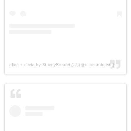
alice + olivia by StaceyBendetさん(@aliceandolivia)がシェアした投稿