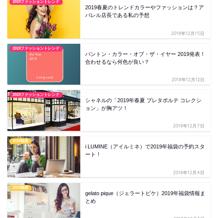
2019ファッショントレンド
2019春夏のトレンドカラーやファッションは？ア
パレル店長である私の予想
2018年12月15日
2019ファッショントレンド
パントン・カラー・オブ・ザ・イヤー 2019発表！
合わせるなら何色が良い？
2018年12月12日
2019ファッショントレンド
シャネルの「2019年春夏 プレタポルテ コレクシ
ョン」が胸アツ！
2018年12月7日
2019福袋
i LUMINE（アイルミネ）で2019年福袋の予約スタ
ート！
2018年12月4日
2019福袋
gelato pique（ジェラートピケ）2019年福袋情報ま
とめ