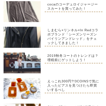
cocaのコーデュロイジャージー
スカートを買ってみた！
しまむら×リンネル×In Redコラ
ボブランド「シーズンリーズン
バイリンアンドレッド」をチェ
ックしてきました！
2019秋冬コートのトレンドは？
増税前にゲットしよう！
えっこれ300円?!3COINSで気に
入ったピアスを見つけたら即買
いするべし