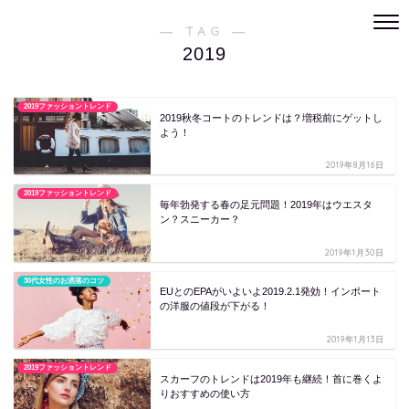
― TAG ―
2019
2019ファッショントレンド
2019秋冬コートのトレンドは？増税前にゲットし
よう！
2019年8月16日
2019ファッショントレンド
毎年勃発する春の足元問題！2019年はウエスタ
ン？スニーカー？
2019年1月30日
30代女性のお洒落のコツ
EUとのEPAがいよいよ2019.2.1発効！インポート
の洋服の値段が下がる！
2019年1月13日
2019ファッショントレンド
スカーフのトレンドは2019年も継続！首に巻くよ
りおすすめの使い方