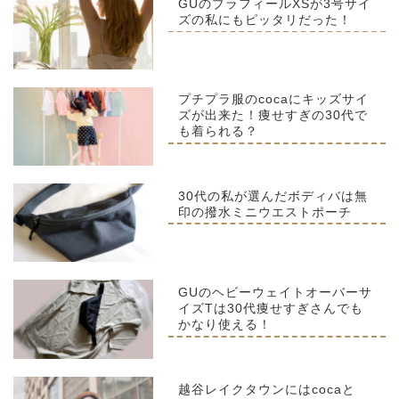
GUのブラフィールXSが3号サイ
ズの私にもピッタリだった！
プチプラ服のcocaにキッズサイ
ズが出来た！痩せすぎの30代で
も着られる？
30代の私が選んだボディバは無
印の撥水ミニウエストポーチ
GUのヘビーウェイトオーバーサ
イズTは30代痩せすぎさんでも
かなり使える！
越谷レイクタウンにはcocaと