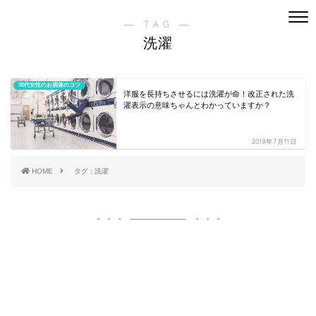
― TAG ―
洗濯
30代女性のお洒落のコツ
洋服を長持ちさせるには洗濯が命！改正された洗
濯表示の意味ちゃんとわかっていますか？
2018年7月11日
HOME
タグ : 洗濯