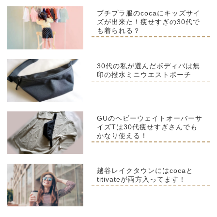
プチプラ服のcocaにキッズサイ
ズが出来た！痩せすぎの30代で
も着られる？
30代の私が選んだボディバは無
印の撥水ミニウエストポーチ
GUのヘビーウェイトオーバーサ
イズTは30代痩せすぎさんでも
かなり使える！
越谷レイクタウンにはcocaと
titivateが両方入ってます！