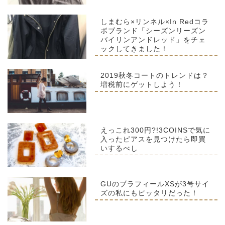
しまむら×リンネル×In Redコラ
ボブランド「シーズンリーズン
バイリンアンドレッド」をチェ
ックしてきました！
2019秋冬コートのトレンドは？
増税前にゲットしよう！
えっこれ300円?!3COINSで気に
入ったピアスを見つけたら即買
いするべし
GUのブラフィールXSが3号サイ
ズの私にもピッタリだった！