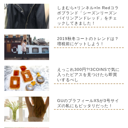
しまむら×リンネル×In Redコラ
ボブランド「シーズンリーズン
バイリンアンドレッド」をチェ
ックしてきました！
2019秋冬コートのトレンドは？
増税前にゲットしよう！
えっこれ300円?!3COINSで気に
入ったピアスを見つけたら即買
いするべし
GUのブラフィールXSが3号サイ
ズの私にもピッタリだった！