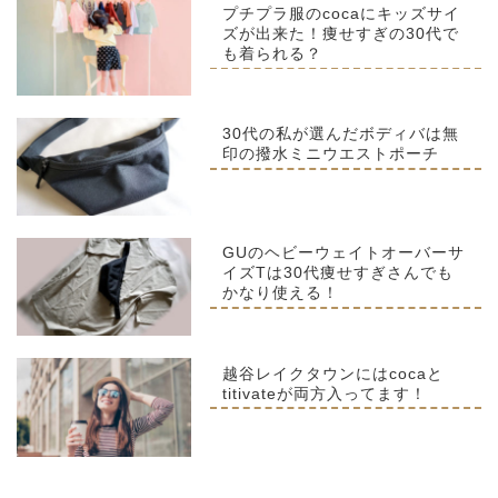
プチプラ服のcocaにキッズサイ
ズが出来た！痩せすぎの30代で
も着られる？
30代の私が選んだボディバは無
印の撥水ミニウエストポーチ
GUのヘビーウェイトオーバーサ
イズTは30代痩せすぎさんでも
かなり使える！
越谷レイクタウンにはcocaと
titivateが両方入ってます！