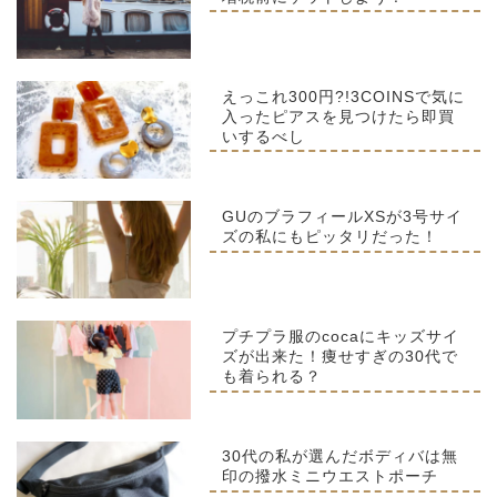
えっこれ300円?!3COINSで気に
入ったピアスを見つけたら即買
いするべし
GUのブラフィールXSが3号サイ
ズの私にもピッタリだった！
プチプラ服のcocaにキッズサイ
ズが出来た！痩せすぎの30代で
も着られる？
30代の私が選んだボディバは無
印の撥水ミニウエストポーチ