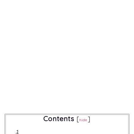
Contents
[
]
hide