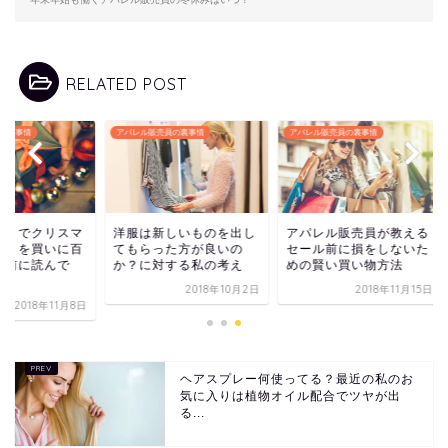
RELATED POST
レル販売員の裏事情
アパレル販売員の裏事情
アパレル販売員の裏事情
服は新しいものを出し
アパレル販売員が教える
男性がひとりでクリ
もらった方が良いの
セール前に損をしないた
スプレゼントを買い
？に対する私の考え
めの賢い買い物方法
貨店に来る前に読ん
欲...
2018年10月2日
2018年11月15日
2018年1
ヘアスプレー何使ってる？最近の私のお
気に入りは植物オイル配合でツヤが出
る...