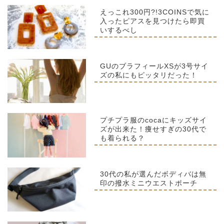
えっこれ300円?!3COINSで気に
入ったピアスを見つけたら即買
いするべし
GUのブラフィールXSが3号サイ
ズの私にもピッタリだった！
プチプラ服のcocaにキッズサイ
ズが出来た！痩せすぎの30代で
も着られる？
30代の私が選んだボディバは無
印の撥水ミニウエストポーチ