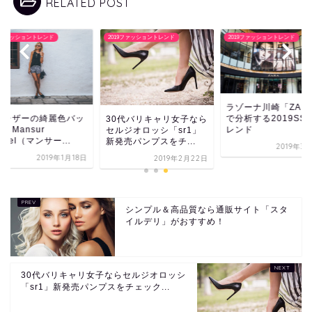
RELATED POST
19ファッショントレンド
2019ファッショントレンド
2019ファッショントレンド
ラゾーナ川崎「ZAR
で分析する2019SS
質レザーの綺麗色バッ
30代バリキャリ女子なら
レンド
らMansur
セルジオロッシ「sr1」
vriel（マンサー...
新発売パンプスをチ...
2019年3
2019年1月18日
2019年2月22日
シンプル＆高品質なら通販サイト「スタ
イルデリ」がおすすめ！
30代バリキャリ女子ならセルジオロッシ
「sr1」新発売パンプスをチェック...