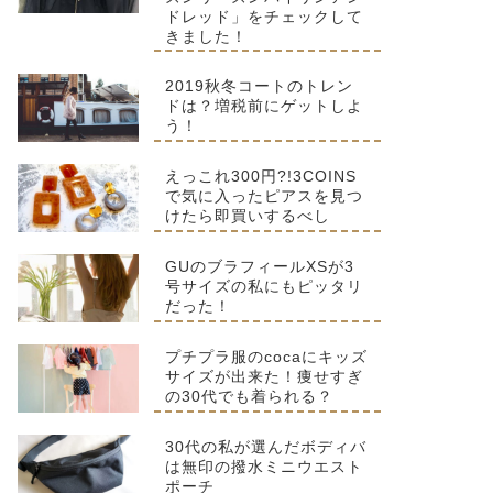
ドレッド」をチェックして
きました！
2019秋冬コートのトレン
ドは？増税前にゲットしよ
う！
えっこれ300円?!3COINS
で気に入ったピアスを見つ
けたら即買いするべし
GUのブラフィールXSが3
号サイズの私にもピッタリ
だった！
プチプラ服のcocaにキッズ
サイズが出来た！痩せすぎ
の30代でも着られる？
30代の私が選んだボディバ
は無印の撥水ミニウエスト
ポーチ