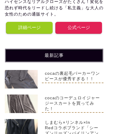
ハイセンスなリアルクローズがたくさん！変化を
恐れず時代をリードし続ける「私主義」な大人の
女性のための通販サイト。
詳細ページ
公式ページ
最新記事
cocaの裏起毛パーカーワン
ピースが優秀すぎる！！
cocaのコーデュロイジャー
ジースカートを買ってみ
た！
しまむら×リンネル×In
Redコラボブランド「シー
ズンリーズンバイリンアン