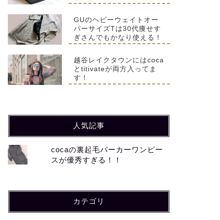
GUのヘビーウェイトオー
バーサイズTは30代痩せす
ぎさんでもかなり使える！
越谷レイクタウンにはcoca
とtitivateが両方入ってま
す！
人気記事
cocaの裏起毛パーカーワンピー
スが優秀すぎる！！
カテゴリ