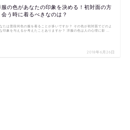
洋服の色があなたの印象を決める！初対面の方
と会う時に着るべきなのは？
なたは普段何色の服を着ることが多いですか？ その色が初対面でどのよ
な印象を与えるか考えたことありますか？ 洋服の色は人の心理に影 …
2018年6月26日