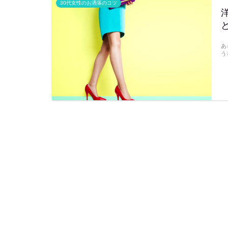
30代女性のお洒落のコツ
あ
う